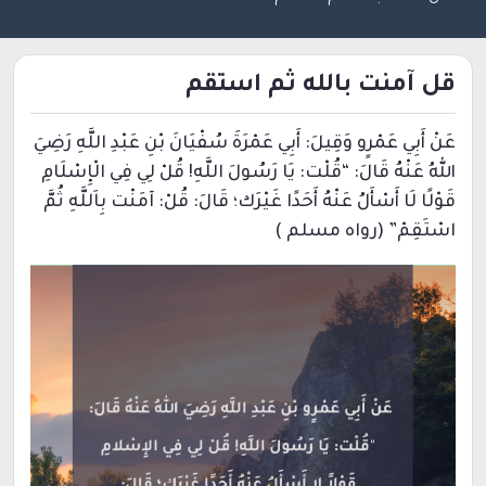
قل آمنت بالله ثم استقم
عَنْ أَبِي عَمْرٍو وَقِيلَ: أَبِي عَمْرَةَ سُفْيَانَ بْنِ عَبْدِ اللَّهِ رَضِيَ
اللهُ عَنْهُ قَالَ: “قُلْت: يَا رَسُولَ اللَّهِ! قُلْ لِي فِي الْإِسْلَامِ
قَوْلًا لَا أَسْأَلُ عَنْهُ أَحَدًا غَيْرَك؛ قَالَ: قُلْ: آمَنْت بِاَللَّهِ ثُمَّ
اسْتَقِمْ” (رواه مسلم )