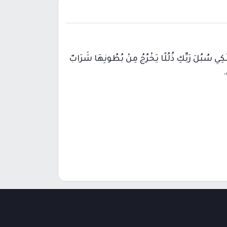
ْلُكِي سُبُلَ رَبِّكِ ذُلُلًا يَخْرُجُ مِنْ بُطُونِهَا شَرَابٌ
.