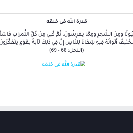
قدرة الله فى خلقه
ِ بُيُوتًا وَمِنَ الشَّجَرِ وَمِمَّا يَعْرِشُونَ. ثُمَّ كُلِي مِنْ كُلِّ الثَّمَرَاتِ فَاس
خْتَلِفٌ أَلْوَانُهُ فِيهِ شِفَاءٌ لِلنَّاسِ إِنَّ فِي ذَلِكَ لَآيَةً لِقَوْمٍ يَتَفَكَّرُونَ
(النحل: 68 – 69)