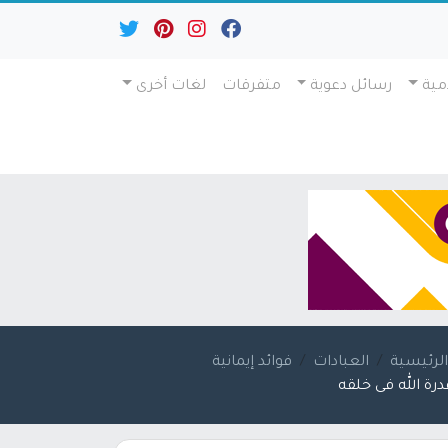
مية
رسائل دعوية
متفرقات
لغات أخرى
لرئيسية
العبادات
فوائد إيمانية
درة الله فى خلقه