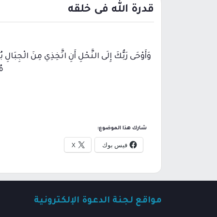
قدرة الله فى خلقه
وَأَوْحَى رَبُّكَ إِلَى النَّحْلِ أَنِ اتَّخِذِي مِنَ الْجِبَال
مُ
شارك هذا الموضوع:
فيس بوك
X
مواقع لجنة الدعوة الإلكترونية