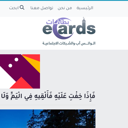
الرئيسية
من نحن
تواصل معنا
ابحث
فَإِذَا خِفْتِ عَلَيْهِ فَأَلْقِيهِ فِي الْيَمِّ وَلَ