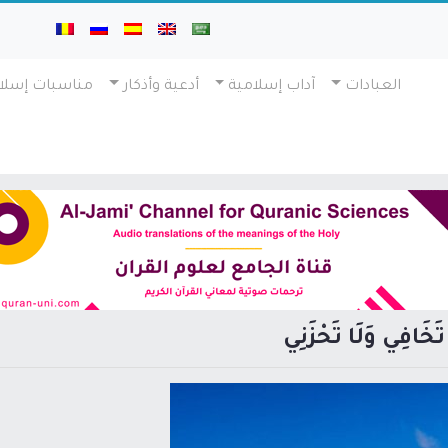
العبادات
آداب إسلامية
أدعية وأذكار
مناسبات إسلا
ا تَخَافِي وَلَا تَحْزَنِي