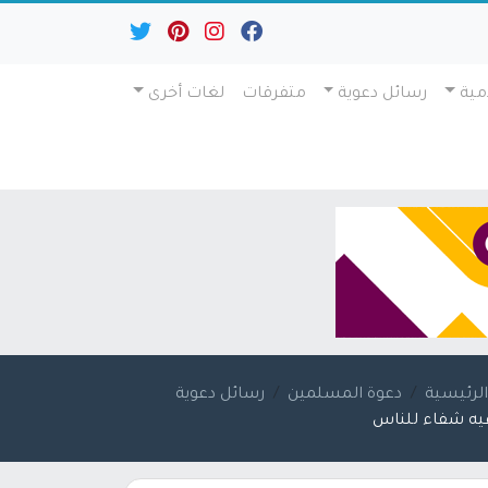
مية
رسائل دعوية
متفرقات
لغات أخرى
لرئيسية
دعوة المسلمين
رسائل دعوية
يه شفاء للناس