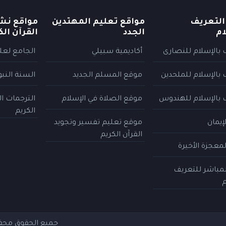
التعريف
مواقع تعليم المهتدين
مواقع نش
ام
الجدد
القرآن الك
 بالإسلام للنصارى
أكاديمية سبيلي
الجامع لعلو
 بالإسلام للملحدين
موقع المسلم الجديد
السنة النب
 بالإسلام للهندوس
موقع الصلاة في الإسلام
الترجمات ا
الكريم
إيمان
موقع تعليم تفسير وتجويد
القرآن الكريم
معجزة الأخيرة
المباشر للتعريف
م
جميع الحقوق مح