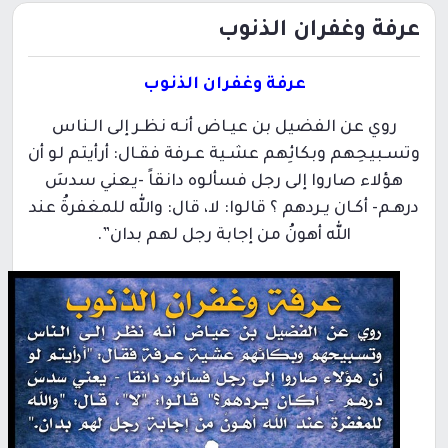
عرفة وغفران الذنوب
عرفة وغفران الذنوب
روي عن الفضيل بن عيـاض أنـه نظـر إلى الـناس
وتسـبيحِهم وبكائِهم عشـية عـرفة فقـال: أرأيتم لو أن
هؤلاء صاروا إلى رجل فسألوه دانقاً -يعني سدسَ
درهـم- أكـان يـردهم ؟ قالوا: لا، قال: والله للمغفرةُ عند
الله أهونُ من إجابة رجل لهم بدان”.