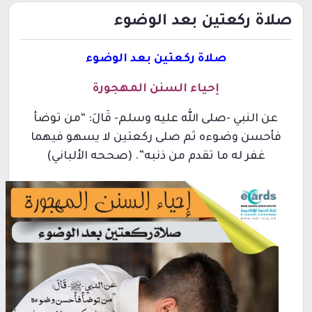
صلاة ركعتين بعد الوضوء
صلاة ركعتين بعد الوضوء
إحياء السنن المهجورة
عن النبي -صلى الله عليه وسلم- قَالَ: “من توضأ
فأحسن وضوءه ثم صلى ركعتين لا يسهو فيهما
غفر له ما تقدم من ذنبه”‏. (صححه الألباني)