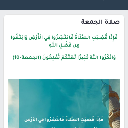
صلاة الجمعة
فَإِذَا قُضِيَتِ الصَّلَاةُ فَانتَشِرُوا فِي الْأَرْضِ وَابْتَغُوا
مِن فَضْلِ اللَّهِ
وَاذْكُرُوا اللَّهَ كَثِيرًا لَّعَلَّكُمْ تُفْلِحُونَ (الجمعة-10)