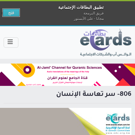
تطبيق البطاقات الإجتماعية
فتح
فريق البرمجة
مجانا - على الآبستور
806- سر تعاسة الإنسان