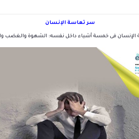
سر تعاسة الإنسان
الإنسان فى خمسة أشياء داخل نفسه: الشهوة والغضب والغر