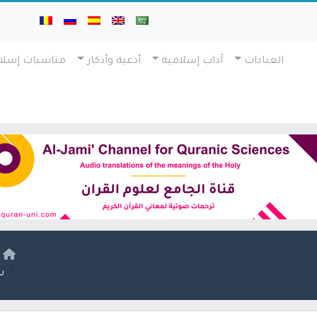
العبادات
آداب إسلامية
أدعية وأذكار
مناسبات إسلا
ا
س