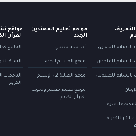
التعريف
مواقع تعليم المهتدين
مواقع نش
ام
الجدد
القرآن الك
 بالإسلام للنصارى
أكاديمية سبيلي
الجامع لعلو
 بالإسلام للملحدين
موقع المسلم الجديد
السنة النب
 بالإسلام للهندوس
موقع الصلاة في الإسلام
الترجمات ا
الكريم
إيمان
موقع تعليم تفسير وتجويد
القرآن الكريم
معجزة الأخيرة
المباشر للتعريف
م