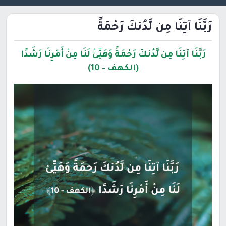
رَبَّنَا آتِنَا مِن لَّدُنكَ رَحْمَةً
رَبَّنَا آتِنَا مِن لَّدُنكَ رَحْمَةً وَهَيِّئْ لَنَا مِنْ أَمْرِنَا رَشَدًا
(الكهف – 10)