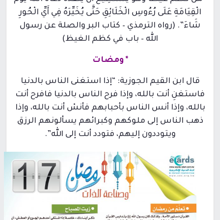
الْقِيَامَةِ عَلَى رُءُوسِ الْخَلَائِقِ حَتَّى يُخَيِّرَهُ فِي أَيِّ الْحُورِ
شَاءَ”. (رواه الترمذي – كتاب البر والصلة عن رسول
الله – باب في كظم الغيظ)
*
ومضات
قال ابن القيم الجوزية: “إذا استغنى الناس بالدنيا
فاستغنِ أنت بالله، وإذا فرح الناس بالدنيا فافرح أنت
بالله، وإذا أنس الناس بأحبابهم فأنسْ أنت بالله، وإذا
ذهب الناس إلى ملوكهم وكبرائهم يسألونهم الرزق
ويتوددون إليهم، فتودد أنت إلى الله”.