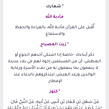
*
شعارك
مأدبة الله
أُقْبل على القرآن مأدبة الله، بالقراءة والحفظ
والاستماع.
*
زيت المصباح
ذكر أبناءك -خاصة إذا اشتكى أحدهم الجوع أو
العطش- أن من المسلمين إخوة لهم في بلاد عديدة
لا ينعمون بما ينعمون به من دفء الأسرة ورعاية
الوالدين ورغد العيش، ليتذكروهم بالدعاء عند
الإفطار.
*
كنوز
عَنْ سَهْلِ بْنِ مُعَاذِ بْنِ أَنَسٍ عَنْ أَبِيهِ، عَنْ النَّبِيِّ قَالَ:
“مَنْ كَظَمَ غَيْظًا وَهُوَ يَسْتَطِيعُ أَنْ يُنَفِّذَهُ دَعَاهُ اللَّهُ يَوْمَ