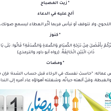
*
زيت المصباح
ألح عليه في الدعاء
اللحوح، ولا تتوقف أو تيأس فربما أخَّر العطاء ليسمع صوتك، وم
*
كنوز
خْبِرُكُمْ بِأَفْضَلَ مِنْ دَرَجَةِ الصِّيَامِ وَالصَّلاةِ وَالصَّدَقَةِ؟ قَالُوا: بَلَى يَ
ذَاتِ الْبَيْنِ الْحَالِقَةُ. (رواه أبو داود والترمذي)
*
ومضات
ض عماله: “حاسبْ نفسك في الرخاء قبل حساب الشدة؛ فإن مَ
والغبطة، ومَنْ ألهته حياتُه، وشغلته أهواؤه عاد أمره إلى الند