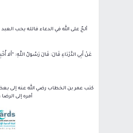
ألحّ على الله في الدعاء فالله يحب العبد 
عَنْ أَبِي الدَّرْدَاءِ قَالَ: قَالَ رَسُولُ اللَّهِ: “أَلا أُ
كتب عمر بن الخطاب رضي الله عنه إلى بع
أمره إلى الرضا 