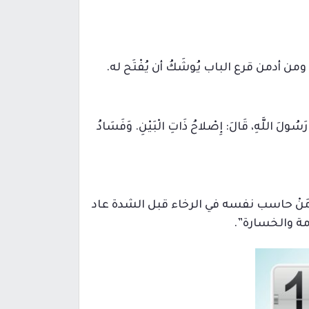
ن أدمن قرع الباب يُوشَكُ أن يُفْتَح له.
ا رَسُولَ اللَّهِ، قَالَ: إِصْلاحُ ذَاتِ الْبَيْنِ. وَفَسَادُ
نْ حاسب نفسه في الرخاء قبل الشدة عاد
امة والخسارة”.