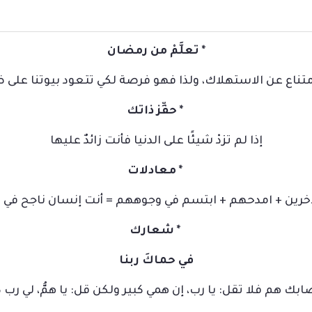
*
تعلَّمْ من رمضان
تناع عن الاستهلاك، ولذا فهو فرصة لكي تتعود بيوتنا على
*
حفِّز ذاتك
إذا لم تزدْ شيئًا على الدنيا فأنت زائدٌ عليها
*
معادلات
خرين + امدحهم + ابتسم في وجوههم = أنت إنسان ناجح في 
*
شعارك
في حماكَ ربنا
صابك هم فلا تقل: يا رب، إن همي كبير ولكن قل: يا همُّ، لي رب ك