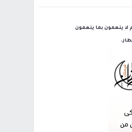
 لا ينعمون بما ينعمون
طار.