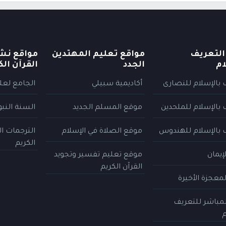
التعريف
مواقع تعليم المهتدين
مواقع نش
ام
الجدد
القرآن الك
 بالإسلام للنصارى
أكاديمية سبيلي
الجامع لعلو
 بالإسلام للملحدين
موقع المسلم الجديد
السنة النب
 بالإسلام للهندوس
موقع الصلاة في الإسلام
الترجمات ا
الكريم
إيمان
موقع تعليم تفسير وتجويد
القرآن الكريم
معجزة الأخيرة
المباشر للتعريف
م