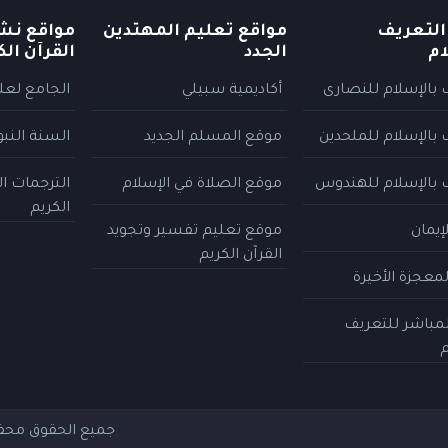
التعريف
مواقع تعليم المهتدين
مواقع نش
ام
الجدد
القرآن الك
 بالإسلام للنصارى
أكاديمية سبيلي
الجامع لعلو
 بالإسلام للملحدين
موقع المسلم الجديد
السنة النب
 بالإسلام للهندوس
موقع الصلاة في الإسلام
الترجمات ا
الكريم
إيمان
موقع تعليم تفسير وتجويد
القرآن الكريم
معجزة الأخيرة
المباشر للتعريف
م
جميع الحقوق مح