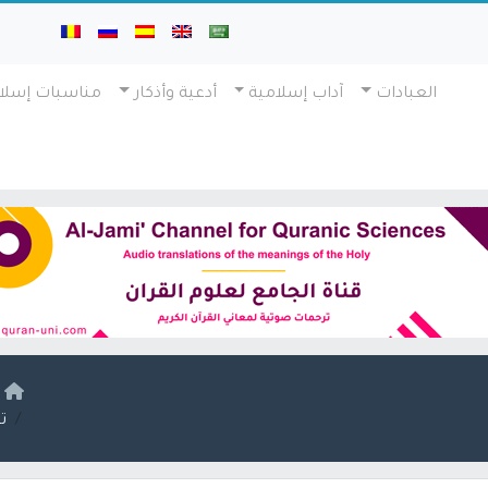
العبادات
آداب إسلامية
أدعية وأذكار
مناسبات إسلا
ا
تد