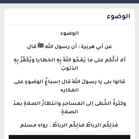
الوضوء
الوضوء
عن أبي هريرة : أن رسول الله ﷺ قال
ألا
أدلُّكم
على
ما
يَمْحُو
اللهُ بِهِ الخطايا ويُكَفِّرُ بِهِ
الذنوبَ
قالوا بلى يا رسولَ اللهِ قال إسباغُ الوضوءِ على
المكاره
وكثرةُ الخُطى إلى المساجدِ وانتظارُ الصلاةِ بعدَ
الصلاةِ
فذلِكُم الرباطُ فذلِكُم الرباطُ . رواه مسلم