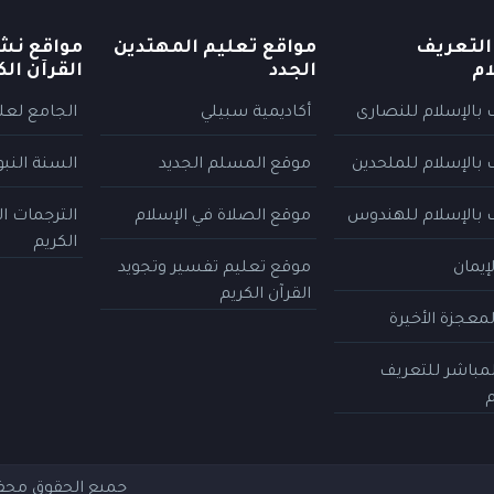
التعريف
مواقع تعليم المهتدين
مواقع نش
ام
الجدد
القرآن الك
 بالإسلام للنصارى
أكاديمية سبيلي
الجامع لعلو
 بالإسلام للملحدين
موقع المسلم الجديد
السنة النب
 بالإسلام للهندوس
موقع الصلاة في الإسلام
الترجمات ا
الكريم
إيمان
موقع تعليم تفسير وتجويد
القرآن الكريم
معجزة الأخيرة
المباشر للتعريف
م
جميع الحقوق مح