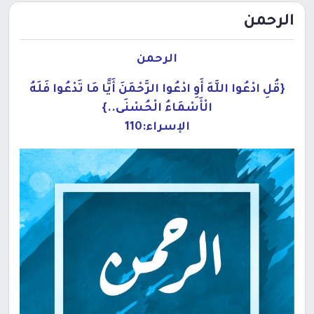
الرحمن
الرحمن
{قُلِ ادْعُوا اللَّهَ أَوِ ادْعُوا الرَّحْمَنَ
أَيًّا مَا تَدْعُوا فَلَهُ
الْأَسْمَاءُ الْحُسْنَى..}
الإسراء:110