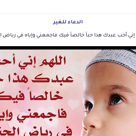
الدعاء للغير
إني أحب عبدك هذا حباَ خالصاَ فيك فاجمعني وإياه في رياض ا