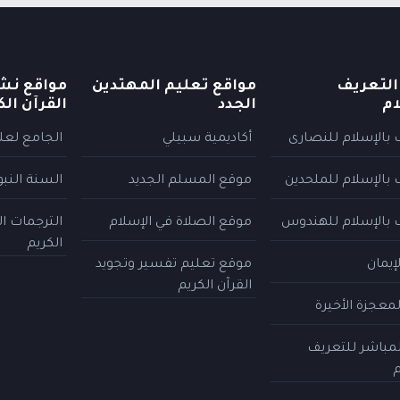
التعريف
مواقع تعليم المهتدين
مواقع نش
ام
الجدد
القرآن الك
 بالإسلام للنصارى
أكاديمية سبيلي
الجامع لعلو
 بالإسلام للملحدين
موقع المسلم الجديد
السنة النب
 بالإسلام للهندوس
موقع الصلاة في الإسلام
الترجمات ا
الكريم
إيمان
موقع تعليم تفسير وتجويد
القرآن الكريم
معجزة الأخيرة
المباشر للتعريف
م