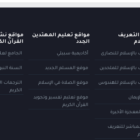
التعريف
مواقع تعليم المهتدين
مواقع نش
ام
الجدد
القرآن الك
 بالإسلام للنصارى
أكاديمية سبيلي
الجامع لعلو
 بالإسلام للملحدين
موقع المسلم الجديد
السنة النب
 بالإسلام للهندوس
موقع الصلاة في الإسلام
الترجمات ا
الكريم
إيمان
موقع تعليم تفسير وتجويد
القرآن الكريم
معجزة الأخيرة
المباشر للتعريف
م