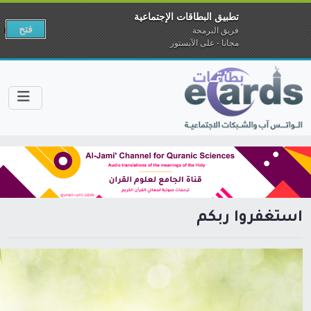
تطبيق البطاقات الإجتماعية
فتح
فريق البرمجة
مجانا - على الآبستور
استغفروا ربكم