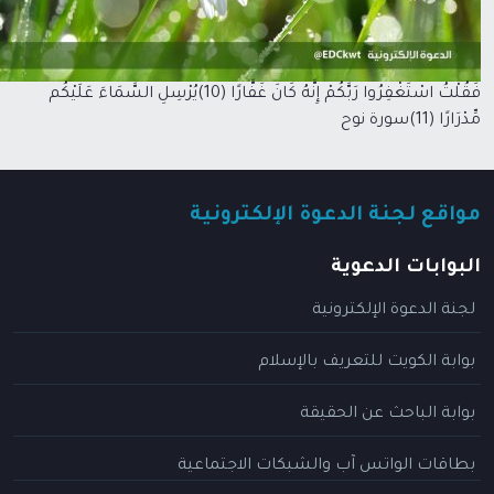
فَقُلْتُ اسْتَغْفِرُوا رَبَّكُمْ إِنَّهُ كَانَ غَفَّارًا (10)يُرْسِلِ السَّمَاءَ عَلَيْكُم
مِّدْرَارًا (11)سورة نوح
مواقع لجنة الدعوة الإلكترونية
البوابات الدعوية
لجنة الدعوة الإلكترونية
بوابة الكويت للتعريف بالإسلام
بوابة الباحث عن الحقيقة
بطاقات الواتس آب والشبكات الاجتماعية