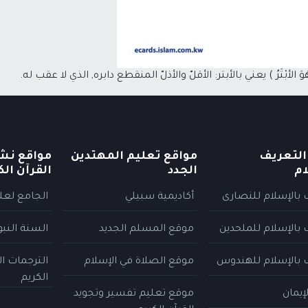
ُوَ الأبْتَرُ ) يعني بالأبتر: الأقلّ والأذلّ المنقطع دابره, الذي لا عقب له.
التعريف
مواقع تعليم المهتدين
مواقع نش
ام
الجدد
القرآن الك
 بالإسلام للنصارى
أكاديمية سبيلي
الجامع لعلو
 بالإسلام للملحدين
موقع المسلم الجديد
السنة النب
 بالإسلام للهندوس
موقع الصلاة في الإسلام
الترجمات ا
الكريم
إيمان
موقع تعليم تفسير وتجويد