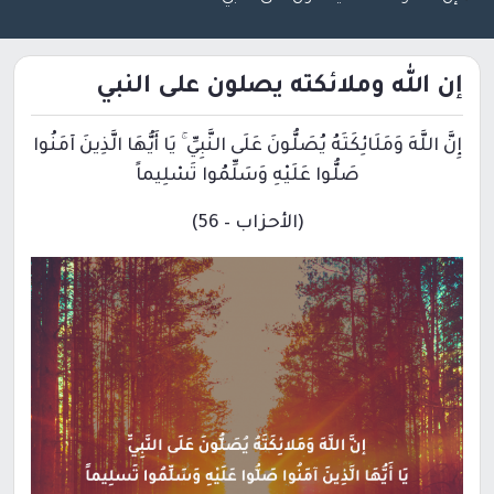
إن الله وملائكته يصلون على النبي
إِنَّ اللَّهَ وَمَلَائِكَتَهُ يُصَلُّونَ عَلَى النَّبِيِّ ۚ يَا أَيُّهَا الَّذِينَ آمَنُوا
صَلُّوا عَلَيْهِ وَسَلِّمُوا تَسْلِيماً
(الأحزاب – 56)