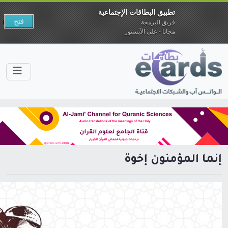
تطبيق البطاقات الإجتماعية
فتح
فريق البرمجة
مجانا - على الآبستور
إنما المؤمنون إخوة