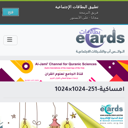
تطبيق البطاقات الإجتماعية
فتح
فريق البرمجة
مجانا - على الآبستور
امساكية-251-1024×1024