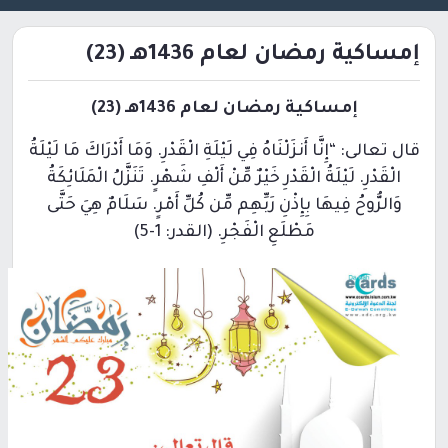
إمساكية رمضان لعام 1436هـ (23)
إمساكية رمضان لعام 1436هـ (23)
قال تعالى: “إِنَّا أَنزَلْنَاهُ فِي لَيْلَةِ الْقَدْرِ. وَمَا أَدْرَاكَ مَا لَيْلَةُ
الْقَدْرِ. لَيْلَةُ الْقَدْرِ خَيْرٌ مِّنْ أَلْفِ شَهْرٍ. تَنَزَّلُ الْمَلَائِكَةُ
وَالرُّوحُ فِيهَا بِإِذْنِ رَبِّهِم مِّن كُلِّ أَمْرٍ. سَلَامٌ هِيَ حَتَّى
مَطْلَعِ الْفَجْرِ. (القدر: 1-5)