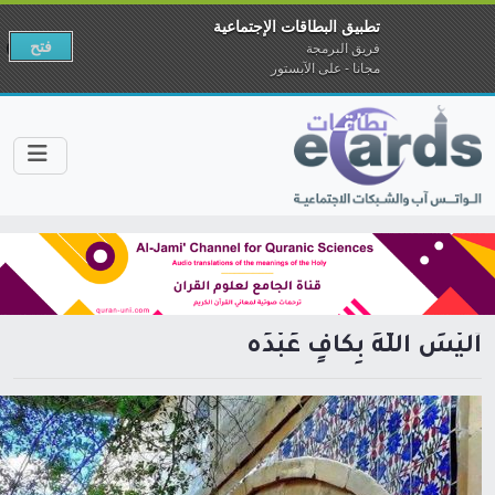
تطبيق البطاقات الإجتماعية
فتح
فريق البرمجة
مجانا - على الآبستور
أَلَيْسَ اللَّهُ بِكَافٍ عَبْدَه