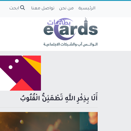
الرئيسية
من نحن
تواصل معنا
ابحث
أَلَا بِذِكْرِ اللَّهِ تَطْمَئِنُّ الْقُلُوبُ