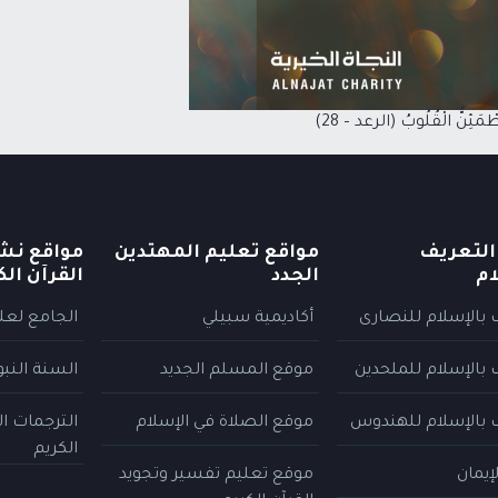
تَطْمَئِنُّ الْقُلُوبُ (الرعد – 28)
التعريف
مواقع تعليم المهتدين
مواقع نش
ام
الجدد
القرآن الك
 بالإسلام للنصارى
أكاديمية سبيلي
الجامع لعلو
 بالإسلام للملحدين
موقع المسلم الجديد
السنة النب
 بالإسلام للهندوس
موقع الصلاة في الإسلام
الترجمات ا
الكريم
إيمان
موقع تعليم تفسير وتجويد