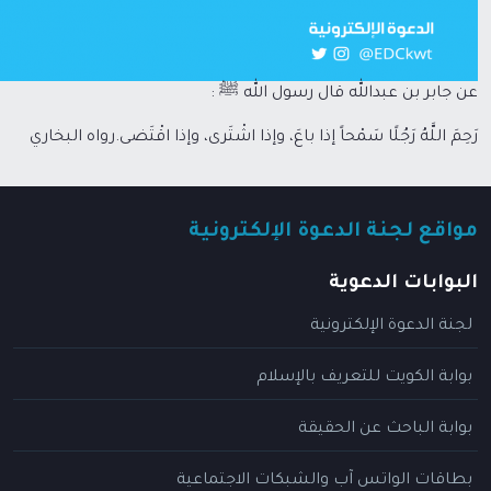
عن جابر بن عبدالله قال رسول الله ﷺ :
رَحِمَ اللَّهُ رَجُلًا سَمْحاً إذا باعَ، وإذا اشْتَرى، وإذا اقْتَضى.رواه البخاري
مواقع لجنة الدعوة الإلكترونية
البوابات الدعوية
لجنة الدعوة الإلكترونية
بوابة الكويت للتعريف بالإسلام
بوابة الباحث عن الحقيقة
بطاقات الواتس آب والشبكات الاجتماعية